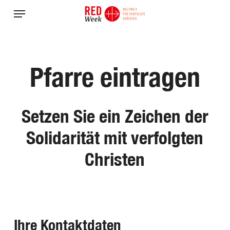
Skip
Menu
to
main
content
Pfarre
eintragen
Setzen
Sie
ein
Zeichen
der
Solidarität
mit
verfolgten
Christen
Ihre Kontaktdaten